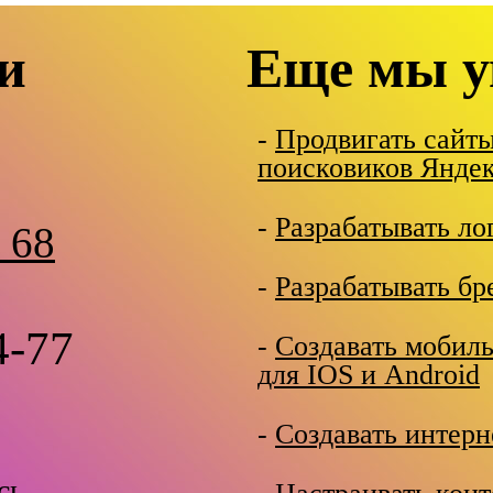
и
Еще мы у
-
Продвигать сайт
поисковиков Яндек
-
Разрабатывать ло
 68
-
Разрабатывать бр
4-77
-
Создавать мобил
для IOS и Android
-
Создавать интерн
сь