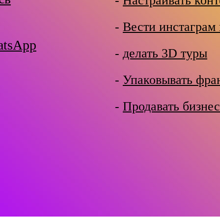
-
Настраивать кон
-
Вести инстаграм 
atsApp
-
делать 3D туры
-
Упаковывать фр
-
Продавать бизнес