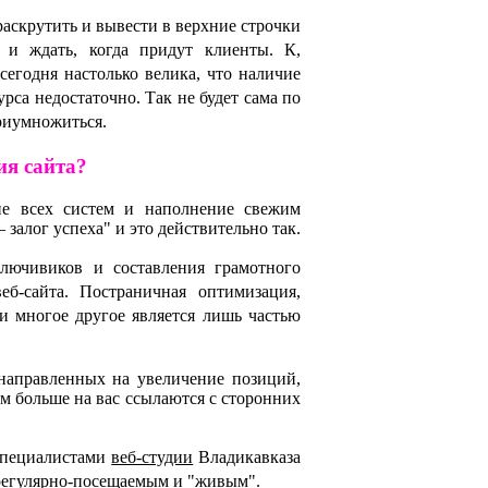
скрутить и вывести в верхние строчки
а и ждать, когда придут клиенты. К,
сегодня настолько велика, что наличие
рса недостаточно. Так не будет сама по
приумножиться.
ия сайта?
ие всех систем и наполнение свежим
– залог успеха" и это действительно так.
лючивиков и составления грамотного
еб-сайта. Постраничная оптимизация,
 многое другое является лишь частью
направленных на увеличение позиций,
м больше на вас ссылаются с сторонних
 специалистами
веб-студии
Владикавказа
т регулярно-посещаемым и "живым".