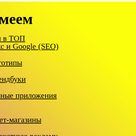
меем
ы в ТОП
с и Google (SEO)
готипы
ендбуки
ьные приложения
ет-магазины