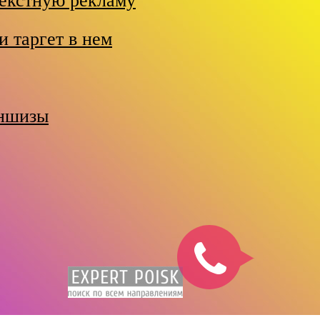
текстную рекламу
и таргет в нем
аншизы