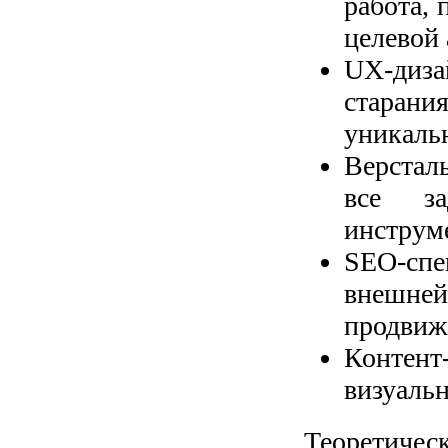
работа,
целевой 
UX-диз
старани
уникаль
Версталь
все за
инструм
SEO-спе
внешней
продвиж
Контен
визуаль
Теоретичес