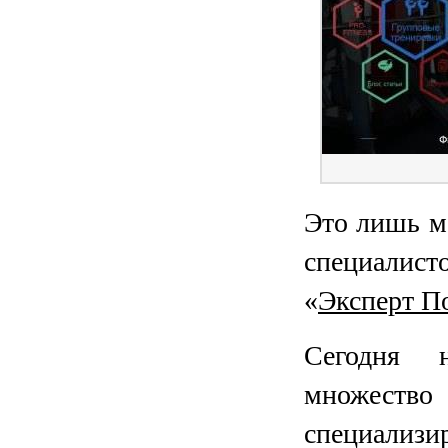
ПЕРЕЙ
Это лишь м
специалист
«
Эксперт П
Сегодня 
множество
специализи