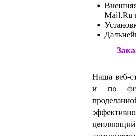
Внешняя 
Mail.Ru 
Установк
Дальней
Зака
Наша веб-с
и по фик
проделанн
эффективн
цепляющий
администр