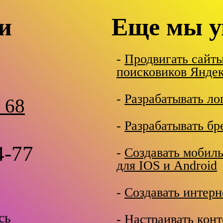
и
Еще мы у
-
Продвигать сайт
поисковиков Яндек
-
Разрабатывать ло
 68
-
Разрабатывать бр
4-77
-
Создавать мобил
для IOS и Android
-
Создавать интерн
сь
-
Настраивать кон