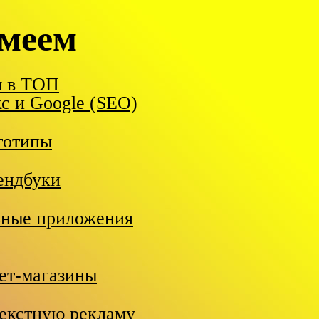
меем
ы в ТОП
с и Google (SEO)
готипы
ендбуки
ьные приложения
ет-магазины
текстную рекламу