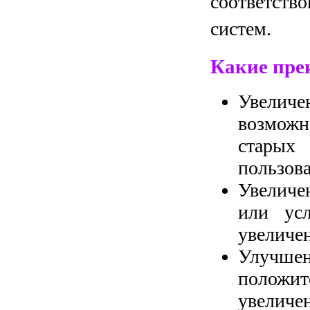
соответств
систем.
Какие пре
Увеличе
возможн
старых
пользова
Увеличе
или усл
увеличе
Улучше
положит
увеличен