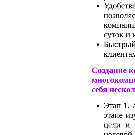
Удобств
позвол
компани
суток и 
Быстры
клиента
Создание к
многокомпо
себя неско
Этап 1. 
этапе из
цели и 
целевой 