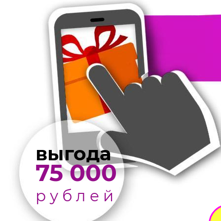
выгода
75 000
р у б л е й