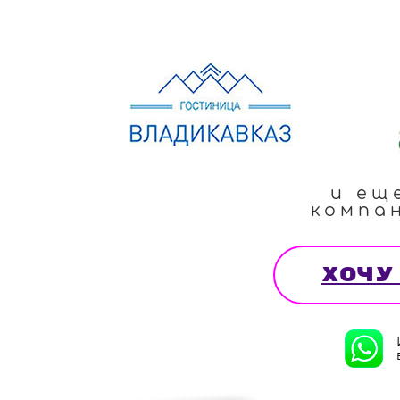
и ещ
компа
хочу