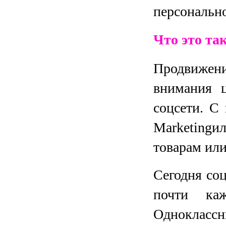
персональн
Что это та
Продвижен
внимания ц
соцсети. С
Marketingи
товарам или
Сегодня со
почти каж
Одноклассн