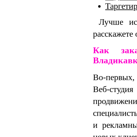
Таргети
Лучше исп
расскажете 
Как зак
Владикавк
Во-первых,
Веб-студи
продвижен
специалист
и рекламны
новых клиен