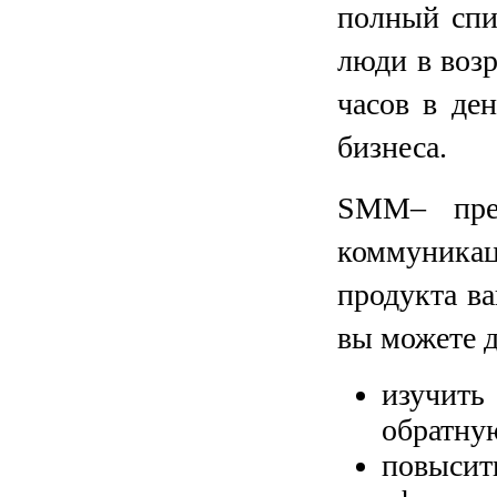
полный спи
люди в возр
часов в де
бизнеса.
SMM– пред
коммуник
продукта ва
вы можете 
изучить
обратную
повыси