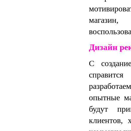
мотивиров
магазин,
воспользова
Дизайн ре
С создани
справится
разработае
опытные ма
будут при
клиентов, 