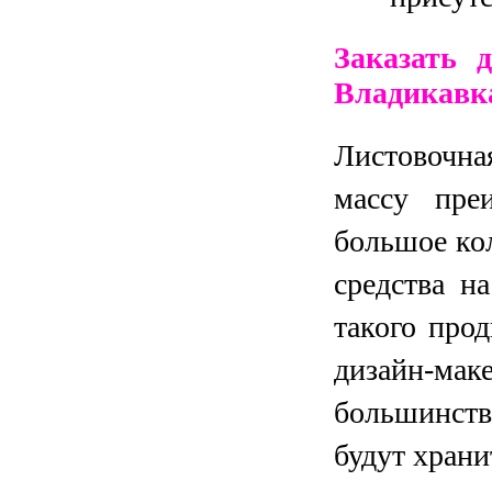
Заказать 
Владикавк
Листовочн
массу пре
большое ко
средства н
такого про
дизайн-маке
большинст
будут храни