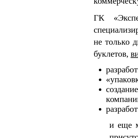
коммерческ
ГК «Экспе
специализи
не только д
буклетов,
в
разрабо
«упаков
создани
компани
разрабо
и еще 
присутс