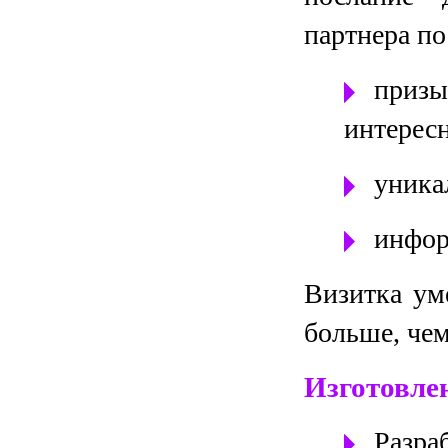
партнера по
приз
интересн
уника
инфор
Визитка ум
больше, че
Изготовле
Разр