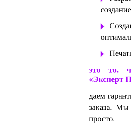
создани
Созд
оптимал
Печат
это то, 
«Эксперт 
даем гаран
заказа. Мы
просто.