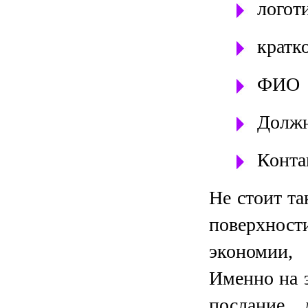
логот
кратко
ФИО
Должн
Конта
Не стоит та
поверхности
экономии, 
Именно на э
послание 