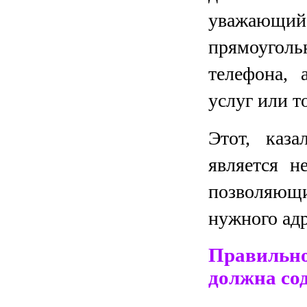
уважающий 
прямоуголь
телефона, 
услуг или т
Этот, каза
является н
позволяющ
нужного адр
Правильно
должна со