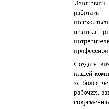
Изготовить
работать 
положитьс
визитка пр
потребите
профессион
Создать ви
нашей комп
за более ч
рабочих, з
современна