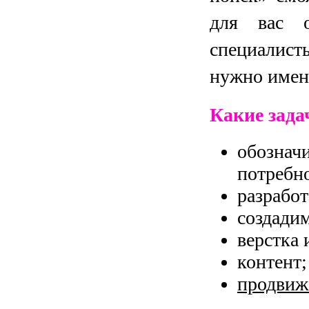
для вас о
специалис
нужно имен
Какие зада
обозна
потребно
разрабо
создади
верстка 
контент;
продвиж