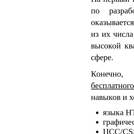
по разраб
оказываетс
из их числ
высокой кв
сфере.
Конечно,
бесплатного
навыков и х
языка H
графиче
ЦСС/CSS