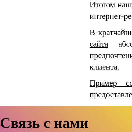
Итогом наш
интернет-р
В кратчайш
сайта
абсо
предпочтен
клиента.
Пример со
предоставле
Связь с нами