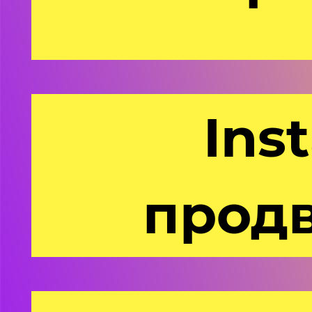
Ins
прод