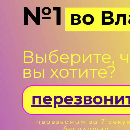
№1
во Вл
Выберите, ч
вы хотите?
перезвони
перезвоним за 7 секу
бесплатно