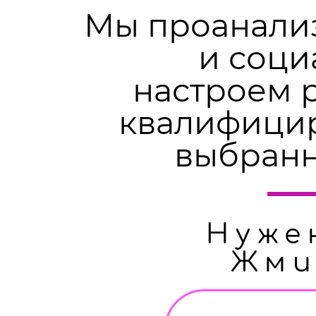
Мы проанали
и соци
настроем 
квалифици
выбранн
Нуже
Жми